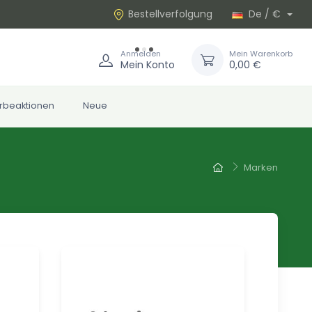
Bestellverfolgung
De / €
Anmelden
Mein Warenkorb
Mein Konto
0,00 €
rbeaktionen
Neue
Marken