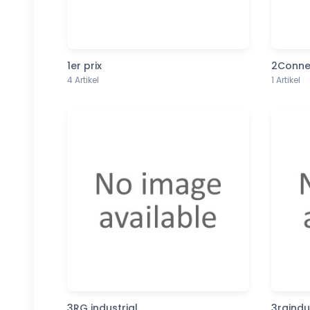
1er prix
2Conne
4 Artikel
1 Artikel
3RG industrial
3rgindu