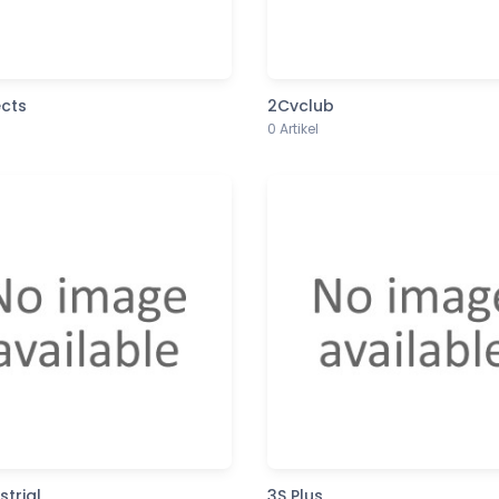
cts
2Cvclub
0 Artikel
strial
3S Plus