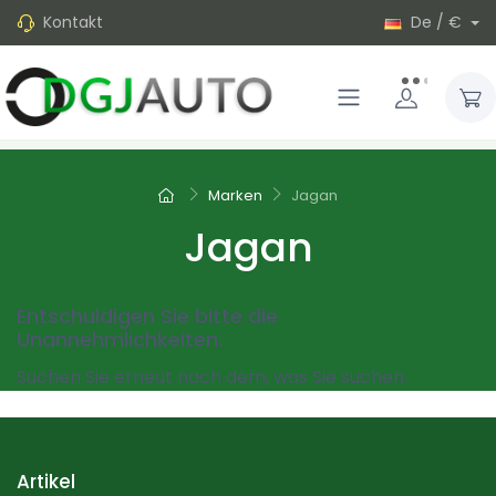
Kontakt
De / €
Marken
Jagan
Jagan
Entschuldigen Sie bitte die
Unannehmlichkeiten.
Suchen Sie erneut nach dem, was Sie suchen.
Artikel