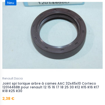
Neu
Renault Dacia
Joint spi torique arbre à cames AAC 32x45x10 Corteco
12014468B pour renault 12 15 16 17 18 25 30 R12 R15 R16 R17
R18 R25 R30
2,38 €