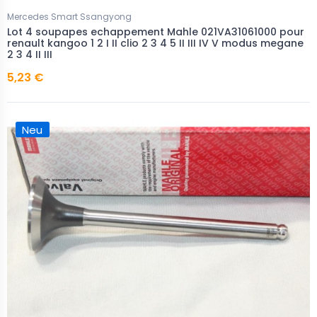
Mercedes Smart Ssangyong
Lot 4 soupapes echappement Mahle 021VA31061000 pour
renault kangoo 1 2 I II clio 2 3 4 5 II III IV V modus megane
2 3 4 II III
5,23 €
Neu