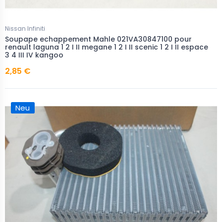
Nissan Infiniti
Soupape echappement Mahle 021VA30847100 pour
renault laguna 1 2 I II megane 1 2 I II scenic 1 2 I II espace
3 4 III IV kangoo
2,85 €
Neu