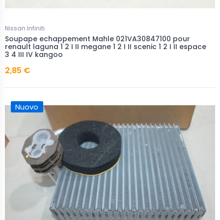
Nissan Infiniti
Soupape echappement Mahle 021VA30847100 pour
renault laguna 1 2 I II megane 1 2 I II scenic 1 2 I II espace
3 4 III IV kangoo
2,85 €
Nuovo