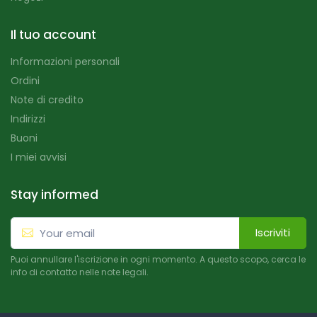
Il tuo account
Informazioni personali
Ordini
Note di credito
Indirizzi
Buoni
I miei avvisi
Stay informed
Iscriviti
Puoi annullare l'iscrizione in ogni momento. A questo scopo, cerca le
info di contatto nelle note legali.