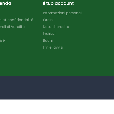
ienda
Il tuo account
Informazioni personali
 et confidentialité
Ordini
ali di Vendita
Note di credito
Indirizzi
isé
Buoni
I miei avvisi