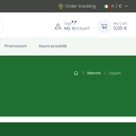
Order tracking
It / €
Sign in
My Cart
My Account
0,00 €
Promozioni
Nuovi prodotti
Marchi
Jagan