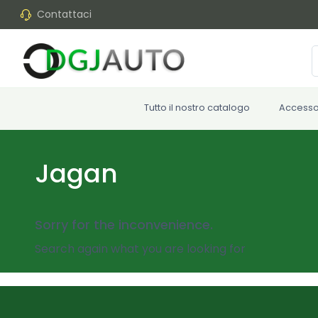
Contattaci
Tutto il nostro catalogo
Accesso
Jagan
Sorry for the inconvenience.
Search again what you are looking for