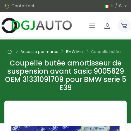
Contattaci
It / €
Accesso per marca
BMW Mini
Coupelle butée...
Coupelle butée amortisseur de
suspension avant Sasic 9005629
OEM 31331091709 pour BMW serie 5
E39