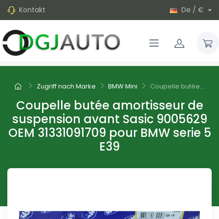
Kontakt
De / €
Zugriff nach Marke
BMW Mini
Coupelle butée...
Coupelle butée amortisseur de
suspension avant Sasic 9005629
OEM 31331091709 pour BMW serie 5
E39