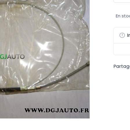
En sto
I
Partage