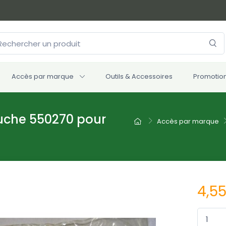
Accès par marque
Outils & Accessoires
Promotio
auche 550270 pour
Accès par marque
4,5