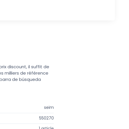
x discount, il suffit de
s milliers de référence
a barra de búsqueda
seim
550270
1 article