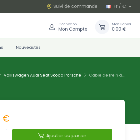
Suivi de commande
Fr / €
Connexion
Mon Panier
Mon Compte
0,00 €
ns
Nouveautés
Volkswagen Audi Seat Skoda Porsche
Cable de frein à...
5 €
Ajouter au panier