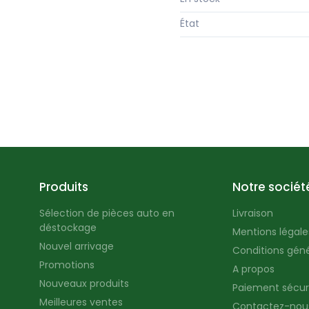
État
Produits
Notre sociét
Sélection de pièces auto en
Livraison
déstockage
Mentions légales
Nouvel arrivage
Conditions géné
Promotions
A propos
Nouveaux produits
Paiement sécur
Meilleures ventes
Contactez-nou