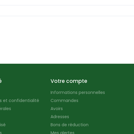
é
Votre compte
Informations personnelles
 et confidentialité
Commandes
rales
Avoirs
Adresses
isé
Bons de réduction
s
Mes alertes