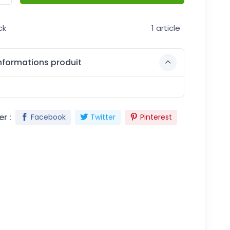
ck
1 article
nformations produit
r :
Facebook
Twitter
Pinterest