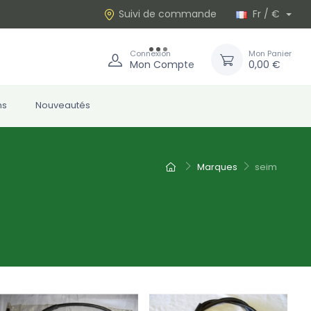
Suivi de commande
Fr / €
Connexion
Mon Panier
Mon Compte
0,00 €
ns
Nouveautés
Marques
seim