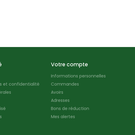
é
Votre compte
Informations personnelles
 et confidentialité
Commandes
rales
Avoirs
Adresses
isé
Bons de réduction
s
Mes alertes