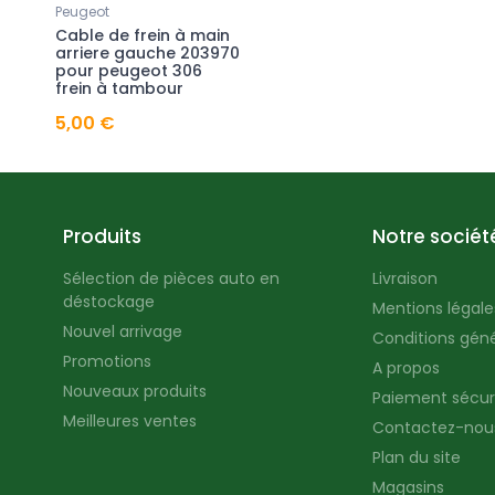
Peugeot
Cable de frein à main
arriere gauche 203970
pour peugeot 306
frein à tambour
5,00 €
Produits
Notre sociét
Sélection de pièces auto en
Livraison
déstockage
Mentions légales
Nouvel arrivage
Conditions géné
Promotions
A propos
Nouveaux produits
Paiement sécur
Meilleures ventes
Contactez-nou
Plan du site
Magasins