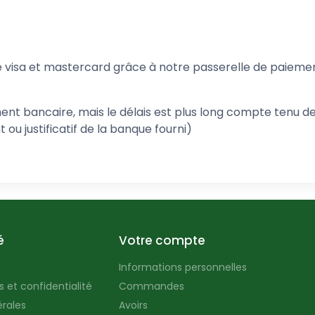
visa et mastercard grâce à notre passerelle de paiemen
ent bancaire, mais le délais est plus long compte tenu d
u justificatif de la banque fourni)
é
Votre compte
Informations personnelles
 et confidentialité
Commandes
rales
Avoirs