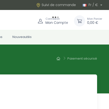
Suivi de commande
Fr / €
Connexion
Mon Panier
Mon Compte
0,00 €
ns
Nouveautés
Paiement sécurisé