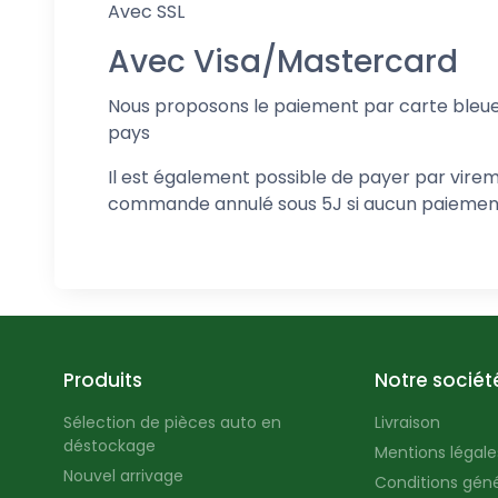
Avec SSL
Avec Visa/Mastercard
Nous proposons le paiement par carte bleue 
pays
Il est également possible de payer par virem
commande annulé sous 5J si aucun paiement o
Produits
Notre sociét
Sélection de pièces auto en
Livraison
déstockage
Mentions légales
Nouvel arrivage
Conditions géné