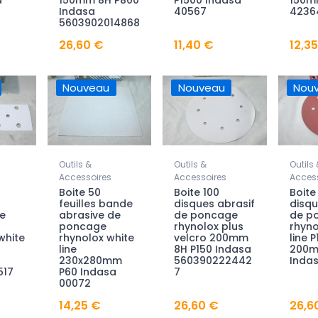
a
150mm 8H P800
P1500 Indasa
150m
Indasa
40567
4236
5603902014868
26,60 €
11,40 €
12,3
Nouveau
Nouveau
Nou
Outils &
Outils &
Outils 
Accessoires
Accessoires
Access
Boite 50
Boite 100
Boite
feuilles bande
disques abrasif
disqu
e
abrasive de
de poncage
de p
poncage
rhynolox plus
rhyno
white
rhynolox white
velcro 200mm
line P
line
8H P150 Indasa
200m
230x280mm
560390222442
Inda
517
P60 Indasa
7
00072
14,25 €
26,60 €
26,6