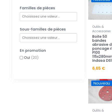
Familles de pièces
Outils &
Sous-familles de pièces
Accessoires
Boite 50
bandes
abrasive d
poncage r
En promotion
P100
115x280m
Oui
(20)
Indasa DS
6,65 €
Nouveau
Outils &