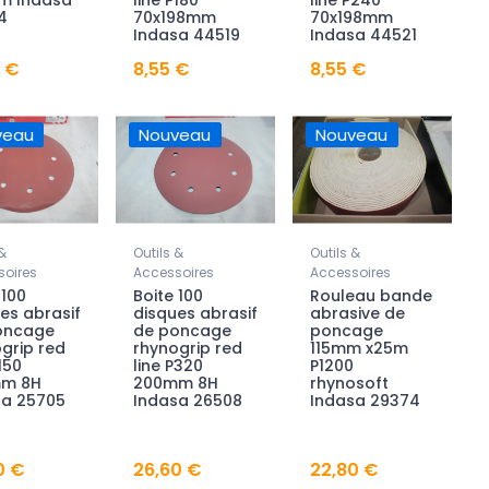
m Indasa
line P180
line P240
4
70x198mm
70x198mm
Indasa 44519
Indasa 44521
5 €
8,55 €
8,55 €
veau
Nouveau
Nouveau
&
Outils &
Outils &
oires
Accessoires
Accessoires
 100
Boite 100
Rouleau bande
es abrasif
disques abrasif
abrasive de
oncage
de poncage
poncage
grip red
rhynogrip red
115mm x25m
150
line P320
P1200
m 8H
200mm 8H
rhynosoft
sa 25705
Indasa 26508
Indasa 29374
0 €
26,60 €
22,80 €