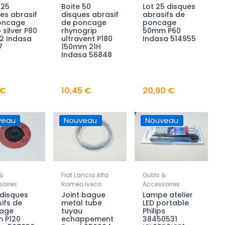
 25
Boite 50
Lot 25 disques
es abrasif
disques abrasif
abrasifs de
oncage
de poncage
poncage
 silver P80
rhynogrip
50mm P60
2 Indasa
ultravent P180
Indasa 514955
7
150mm 21H
Indasa 56848
 €
10,45 €
20,90 €
veau
Nouveau
Nouveau
&
Fiat Lancia Alfa
Outils &
oires
Romeo Iveco
Accessoires
 disques
Joint bague
Lampe atelier
ifs de
metal tube
LED portable
age
tuyau
Philips
 P120
echappement
38450531