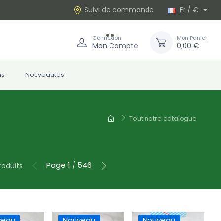
Suivi de commande
Fr / €
Connexion
Mon Panier
Mon Compte
0,00 €
ns
Nouveautés
Tout notre catalogue
Page 1 / 546
roduits
veau
Nouveau
Nouveau