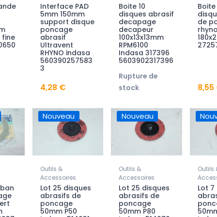
ande
Interface PAD
Boite 10
Boite
5mm 150mm
disques abrasif
disqu
support disque
decapage
de p
0m
poncage
decapeur
rhyno
 fine
abrasif
100x13x13mm
180x2
0650
Ultravent
RPM6100
2725
RHYNO indasa
Indasa 317396
560390257583
5603902317396
3
Rupture de
4,28 €
8,55
stock
Nouveau
Nouveau
Nou
Outils &
Outils &
Outils 
Accessoires
Accessoires
Access
uban
Lot 25 disques
Lot 25 disques
Lot 7
age
abrasifs de
abrasifs de
abras
ert
poncage
poncage
ponc
m
50mm P50
50mm P80
50mm