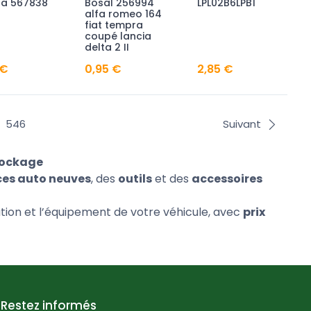
sa 567838
Bosal 256994
LPL02B6LPB1
alfa romeo 164
fiat tempra
coupé lancia
delta 2 II
 €
0,95 €
2,85 €
546
Suivant
tockage
ces auto neuves
, des
outils
et des
accessoires
ation et l’équipement de votre véhicule, avec
prix
Restez informés