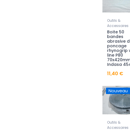
Outils &
Accessoires
Boite 50
bandes
abrasive d
poncage
rhynogrip 
line P80
70x420mm
Indasa 45
11,40 €
Nouveau
Outils &
Accessoires