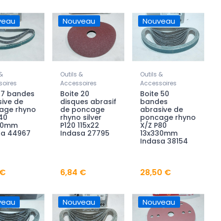
veau
Nouveau
Nouveau
&
Outils &
Outils &
oires
Accessoires
Accessoires
 7 bandes
Boite 20
Boite 50
ive de
disques abrasif
bandes
age rhyno
de poncage
abrasive de
40
rhyno silver
poncage rhyno
30mm
P120 115x22
X/Z P80
sa 44967
Indasa 27795
13x330mm
Indasa 38154
 €
6,84 €
28,50 €
veau
Nouveau
Nouveau