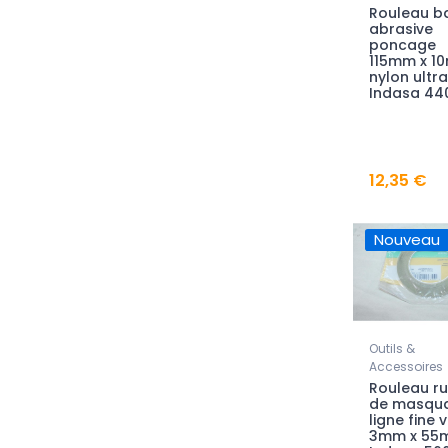
Rouleau b
abrasive
poncage
115mm x 1
nylon ultra
Indasa 44
12,35 €
Nouveau
Outils &
Accessoires
Rouleau r
de masqu
ligne fine v
3mm x 55