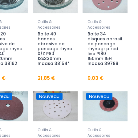
&
Outils &
Outils &
oires
Accessoires
Accessoires
 20
Boite 40
Boite 34
es
bandes
disques abrasif
ive de
abrasive de
de poncage
age rhyno
poncage rhyno
rhynogrip red
40
X/Z P80
line P180
20mm
13x330mm
150mm 15H
a 38162
Indasa 38154*
Indasa 39788
0 €
21,85 €
9,03 €
veau
Nouveau
Nouveau
&
Outils &
Outils &
oires
Accessoires
Accessoires