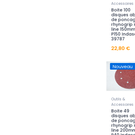
Accessoires
Boite 100
disques ab
de ponca
rhynogrip 
line 150mm
P150 Indas
39787
22,80 €
Nouveau
Outils &
Accessoires
Boite 49
disques ab
de ponca
rhynogrip 
line 200m