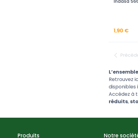
Indasa 56
1,90 €
Précéd
L’ensemble
Retrouvez i
disponibles
Accédez à to
réduits
,
sto
Produits
Notre sociét