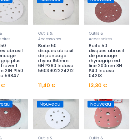
&
Outils &
Outils &
oires
Accessoires
Accessoires
 50
Boite 50
Boite 50
es abrasif
disques abrasif
disques abrasif
oncage
de poncage
de poncage
grip plus
rhyno 150mm
rhynogrip red
ultravent
6H P360 Indasa
line 200mm 8H
m 21H P150
5603902224212
P40 Indasa
sa 56847
04218
 €
11,40 €
13,30 €
veau
Nouveau
Nouveau
&
Outils &
Outils &