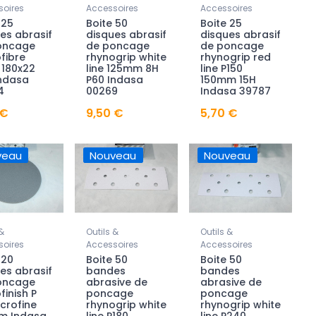
oires
Accessoires
Accessoires
 25
Boite 50
Boite 25
es abrasif
disques abrasif
disques abrasif
oncage
de poncage
de poncage
fibre
rhynogrip white
rhynogrip red
r 180x22
line 125mm 8H
line P150
Indasa
P60 Indasa
150mm 15H
4
00269
Indasa 39787
 €
9,50 €
5,70 €
veau
Nouveau
Nouveau
&
Outils &
Outils &
oires
Accessoires
Accessoires
 20
Boite 50
Boite 50
es abrasif
bandes
bandes
oncage
abrasive de
abrasive de
finish P
poncage
poncage
crofine
rhynogrip white
rhynogrip white