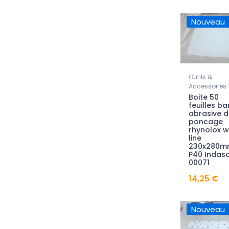
Nouveau
Outils &
Accessoires
Boite 50
feuilles b
abrasive d
poncage
rhynolox w
line
230x280m
P40 Indas
00071
14,25 €
Nouveau