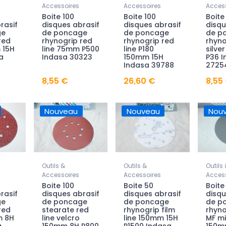
Accessoires
Accessoires
Access
Boite 100
Boite 100
Boite
rasif
disques abrasif
disques abrasif
disqu
ge
de poncage
de poncage
de p
red
rhynogrip red
rhynogrip red
rhyno
 15H
line 75mm P500
line P180
silve
a
Indasa 30323
150mm 15H
P36 
Indasa 39788
2725
8,55 €
26,60 €
8,55
Nouveau
Nouveau
Nou
Outils &
Outils &
Outils 
Accessoires
Accessoires
Access
Boite 100
Boite 50
Boite
rasif
disques abrasif
disques abrasif
disqu
ge
de poncage
de poncage
de p
red
stearate red
rhynogrip film
rhyno
m 8H
line velcro
line 150mm 15H
MF mi