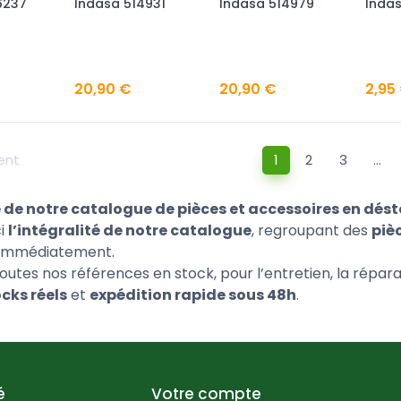
6237
Indasa 514931
Indasa 514979
Inda
20,90 €
20,90 €
2,95
ent
1
2
3
…
 de notre catalogue de pièces et accessoires en dés
ci
l’intégralité de notre catalogue
, regroupant des
piè
 immédiatement.
utes nos références en stock, pour l’entretien, la répar
cks réels
et
expédition rapide sous 48h
.
é
Votre compte