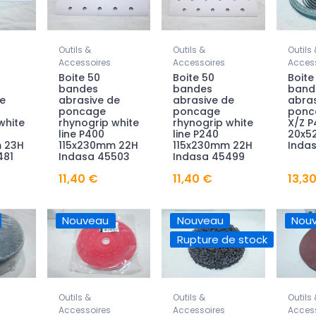
Outils &
Outils &
Outils 
Accessoires
Accessoires
Access
Boite 50
Boite 50
Boite
bandes
bandes
band
e
abrasive de
abrasive de
abras
poncage
poncage
ponc
white
rhynogrip white
rhynogrip white
X/Z P
line P400
line P240
20x5
 23H
115x230mm 22H
115x230mm 22H
Indas
481
Indasa 45503
Indasa 45499
11,40 €
11,40 €
13,3
Nouveau
Nouveau
Nou
Rupture de stock
Outils &
Outils &
Outils 
Accessoires
Accessoires
Access