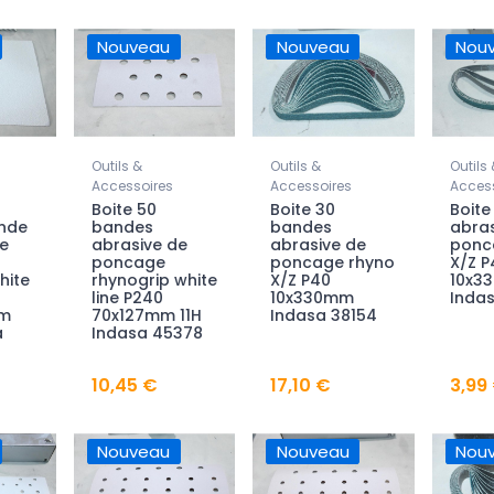
Nouveau
Nouveau
Nou
Outils &
Outils &
Outils 
Accessoires
Accessoires
Access
Boite 50
Boite 30
Boite
ande
bandes
bandes
abras
e
abrasive de
abrasive de
ponc
poncage
poncage rhyno
X/Z P
hite
rhynogrip white
X/Z P40
10x3
line P240
10x330mm
Inda
m
70x127mm 11H
Indasa 38154
a
Indasa 45378
10,45 €
17,10 €
3,99
Nouveau
Nouveau
Nou