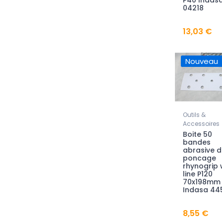
P40 Indas
04218
13,03 €
Nouveau
Outils &
Accessoires
Boite 50
bandes
abrasive d
poncage
rhynogrip 
line P120
70x198mm
Indasa 44
8,55 €