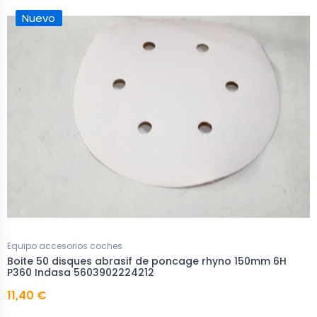
Nuevo
Equipo accesorios coches
Boite 50 disques abrasif de poncage rhyno 150mm 6H
P360 Indasa 5603902224212
11,40 €