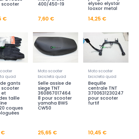
elyseo elystar
 scooter
400/450-19
looxor metal
5 €
7,60 €
14,25 €
cooter
Moto scooter
Moto scooter
eta quad
bicicleta quad
bicicleta quad
 de gants
Selle assise de
Bequille
 scooter
siege TNT
centrale TNT
 et
360867017464
3700631230247
ex taille
8 pour scooter
pour scooter
line
yamaha BWS
furtif
20 coques
CW50
loguées
 €
25,65 €
10,45 €