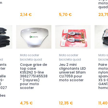
n
moto
quad
2,14 €
5,70 €
23,7
Moto scooter
Moto scooter
Moto s
ad
bicicleta quad
bicicleta quad
bicicl
ants
Coque grise de
Jeu 2 mini
Paire
ter
top case
clignotants LED
moto
KS52N2 S-line
universel Sifam
nylon
ille
3662775145538
CLI7059 pour
spand
 S-
* (rayures)
moto scooter
XS S-
0
pour moto
GAN1
3027
scooter
homo
ées
4,75 €
12,35 €
11,40