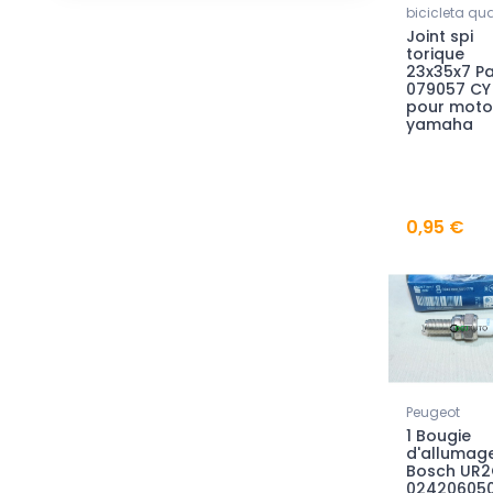
bicicleta qu
Joint spi
torique
23x35x7 P
079057 CY
pour moto
yamaha
0,95 €
Peugeot
1 Bougie
d'allumag
Bosch UR
024206050