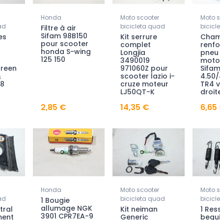
Honda
Moto scooter
Moto s
ad
bicicleta quad
bicicl
Filtre à air
Sifam 98B150
es
Kit serrure
Cham
pour scooter
complet
renfo
honda S-wing
Longjia
pneu
125 150
3490019
moto
Green
971060Z pour
Sifa
&
scooter lazio i-
4.50/
28
cruze moteur
TR4 v
LJ50QT-K
droit
2,85 €
14,35 €
6,65
Honda
Moto scooter
Moto s
ad
bicicleta quad
bicicl
1 Bougie
allumage NGK
tral
Kit neiman
1 Res
3901 CPR7EA-9
ment
Generic
bequi