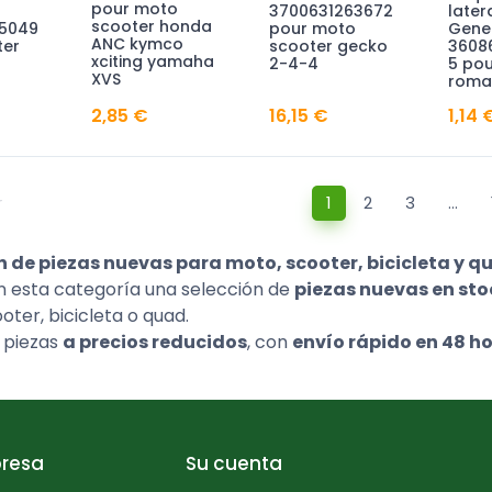
pour moto
3700631263672
later
scooter honda
5049
pour moto
Gene
ANC kymco
ter
scooter gecko
3608
xciting yamaha
2-4-4
5 pou
XVS
roma
2,85 €
16,15 €
1,14 
r
1
2
3
…
n de piezas nuevas para moto, scooter, bicicleta y q
 esta categoría una selección de
piezas nuevas en sto
oter, bicicleta o quad.
 piezas
a precios reducidos
, con
envío rápido en 48 h
resa
Su cuenta