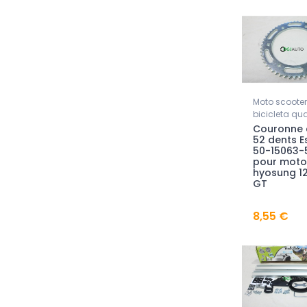
Moto scooter
bicicleta qu
Couronne 
52 dents E
50-15063-
pour moto
hyosung 1
GT
8,55 €