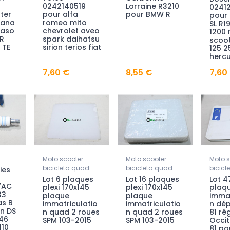
0242140519
Lorraine R3210
0241
ter
pour alfa
pour BMW R
pour
bana
romeo mito
SL R1
gaso
chevrolet aveo
1200
SR
spark daihatsu
scoot
 TE
sirion terios fiat
125 2
hercu
7,60 €
8,55 €
7,60
Moto scooter
Moto scooter
Moto s
bicicleta quad
bicicleta quad
bicicl
ies
Lot 6 plaques
Lot 16 plaques
Lot 47
7AC
plexi 170x145
plexi 170x145
plaq
33
plaque
plaque
immat
as B
immatriculatio
immatriculatio
n dé
en DS
n quad 2 roues
n quad 2 roues
81 ré
46
SPM 103-2015
SPM 103-2015
Occit
110
81 po