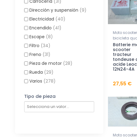
Carrocería
(31)
Dirección y suspensión
(9)
Electricidad
(40)
Encendido
(41)
Moto scooter
Escape
(8)
bicicleta qu
Batterie m
Filtro
(34)
scooter
tracteur
Freno
(31)
tondeuse 
Pieza de motor
(28)
acide Leo
12N24-4A
Rueda
(29)
Varios
(278)
27,55 €
Tipo de pieza
Moto scooter