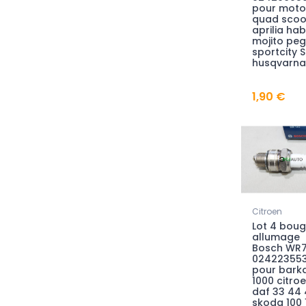
pour moto
quad scoo
aprilia ha
mojito pe
sportcity 
husqvarna
1,90 €
Citroen
Lot 4 boug
allumage
Bosch WR
02422355
pour bark
1000 citro
daf 33 44 
skoda 100 