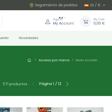
Seguimiento de pedidos
Es / €
Sign in
My Cart
My Account
0,00 €
uento
Novedades
Acceso por marca
Moto scooter...
Página 1 / 12
571 productos