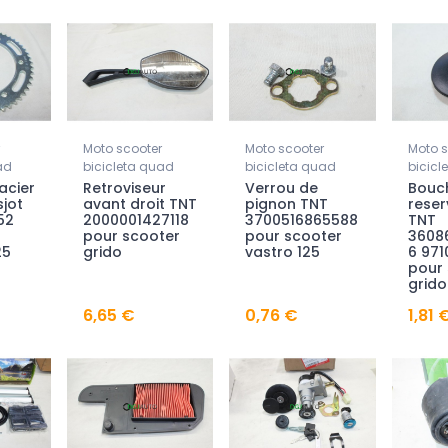
Moto scooter
Moto scooter
Moto s
ad
bicicleta quad
bicicleta quad
bicicl
acier
Retroviseur
Verrou de
Bouc
sjot
avant droit TNT
pignon TNT
reser
52
2000001427118
3700516865588
TNT
pour scooter
pour scooter
3608
25
grido
vastro 125
6 97
pour 
grid
6,65 €
0,76 €
1,81 