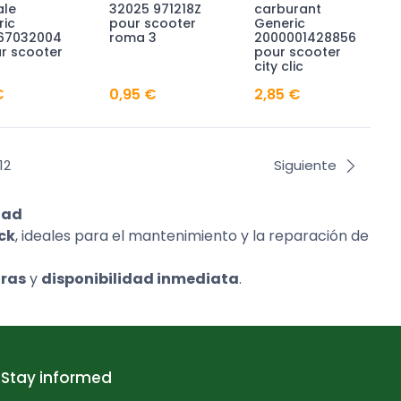
ale
32025 971218Z
carburant
ric
pour scooter
Generic
67032004
roma 3
2000001428856
r scooter
pour scooter
city clic
€
0,95 €
2,85 €
12
Siguiente
uad
ck
, ideales para el mantenimiento y la reparación de
oras
y
disponibilidad inmediata
.
Stay informed