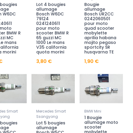
 bougies
Lot 4 bougies
Bougie
mage
allumage
allumage
h W6DC
Bosch W6DC
Bosch UR2CC
4
79124
0242060501
40611
0241240611
pour moto
 moto
pour moto
quad scooter
ter BMW R
scooter BMW R
mobylette
zzi MC
65 guzzi MC
aprilia habana
Le mans
1000 Le mans
mojito pegaso
alifornia
V35 california
sportcity SR
 morini
quota morini
husqvarna TE
 €
3,80 €
1,90 €
des Smart
Mercedes Smart
BMW Mini
gyong
Ssangyong
1 Bougie
allumage moto
 bougies
Lot 5 bougies
scooter
mage
allumage
mobylette
h W5CC
Bosch W5CC