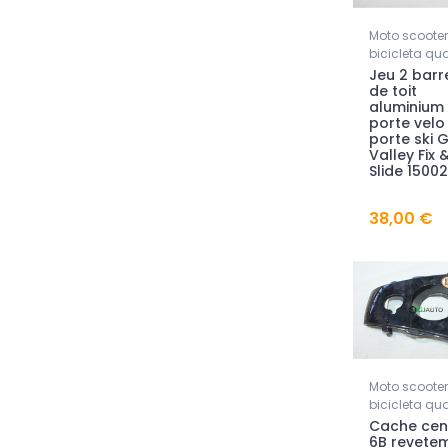
Moto scooter
bicicleta qu
Jeu 2 barr
de toit
aluminium
porte velo
porte ski 
Valley Fix 
Slide 1500
38,00 €
Moto scooter
bicicleta qu
Cache cen
6B revete