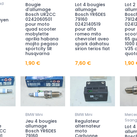
ad
Bougie
Lot 4 bougies
Lot 2
d'allumage
allumage
allu
Bosch UR2CC
Bosch YR6DES
Bosc
0242060501
79160
7912
ayen
pour moto
0242140519
02412
quad scooter
pour alfa
pour
mobylette
romeo mito
scoo
aprilia habana
chevrolet aveo
65 gu
mojito pegaso
spark daihatsu
1000 
sportcity SR
sirion terios fiat
V35 c
husqvarna
quota
1,90 €
7,60 €
1,90
BMW Mini
BMW Mini
Merce
Ssan
Jeu 4 bougies
Regulateur
e
allumage
alternateur
Lot 4
2CC
Bosch YR6DES
moto
allu
1
79160
Carbonne
Bosc