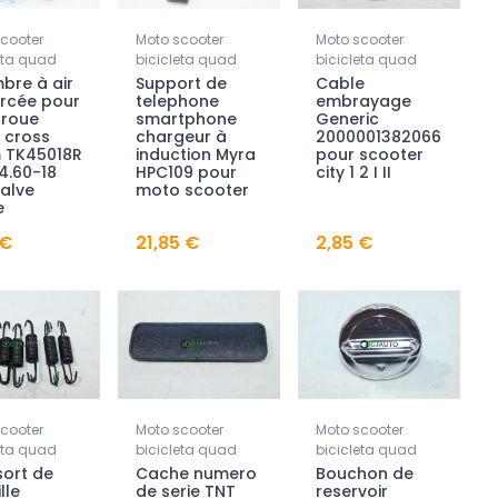
cooter
Moto scooter
Moto scooter
eta quad
bicicleta quad
bicicleta quad
bre à air
Support de
Cable
rcée pour
telephone
embrayage
 roue
smartphone
Generic
 cross
chargeur à
2000001382066
m TK45018R
induction Myra
pour scooter
4.60-18
HPC109 pour
city 1 2 I II
alve
moto scooter
e
 €
21,85 €
2,85 €
cooter
Moto scooter
Moto scooter
eta quad
bicicleta quad
bicicleta quad
sort de
Cache numero
Bouchon de
lle
de serie TNT
reservoir