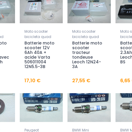
Moto scooter
Moto scooter
Moto s
ad
bicicleta quad
bicicleta quad
bicicl
oto
Batterie moto
Batterie moto
Batte
scooter 12V
scooter
scoot
6Ah 40A +
tracteur
2.3Ah
avec
acide Varta
tondeuse
Leoc
ch
506011004
Leoch 12N24-
BS
12N5.5-3B
3A
17,10 €
27,55 €
6,65
Peugeot
BMW Mini
BMW M