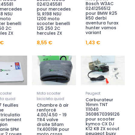
Bosch W3AC
245581
0241245581
0241256512
 mercedes
pour mercedes
pour BMW R25
98 NSU
SL R198 NSU
R50 derbi
 moto
1200 moto
aventura furax
er benelli
scooter benelli
hunter vamos
50 2C
125 250 2C
variant
les ZX
hercules ZX
 €
8,55 €
1,43 €
cooter
Moto scooter
Peugeot
eta quad
bicicleta quad
Carburateur
16mm TNT
 feuilles
Chambre à air
111040
ue
renforcé
3608670399126
riculatio
4.00/4.50 - 19
pour scooter
partement
TR4 valve
kymco CX DJ
gion
droite Sifam
K12 KB ZX scout
anie SPM
TK40019R pour
peugeot buxy
ur 2 roues
moto cross