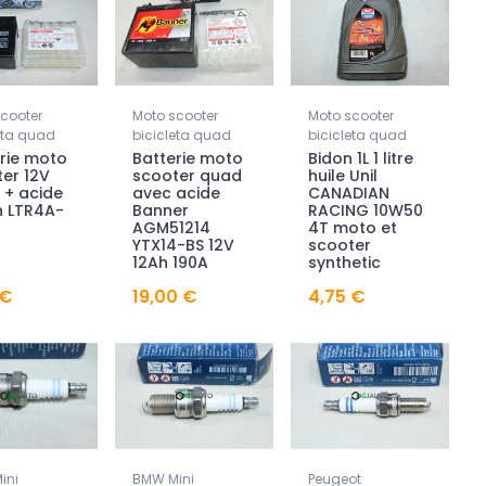
cooter
Moto scooter
Moto scooter
eta quad
bicicleta quad
bicicleta quad
rie moto
Batterie moto
Bidon 1L 1 litre
er 12V
scooter quad
huile Unil
 + acide
avec acide
CANADIAN
h LTR4A-
Banner
RACING 10W50
AGM51214
4T moto et
YTX14-BS 12V
scooter
12Ah 190A
synthetic
 €
19,00 €
4,75 €
ini
BMW Mini
Peugeot