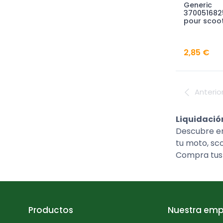
Generic
370051682
pour scoo
2,85 €
Anterio
Liquidació
Descubre en
tu moto, sco
Compra tus
Productos
Nuestra emp