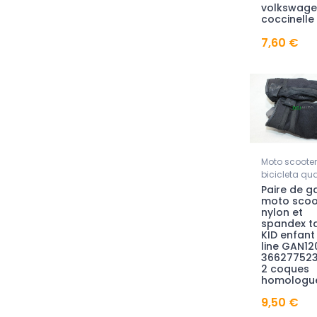
volkswage
coccinelle
7,60 €
Moto scooter
bicicleta qu
Paire de g
moto scoo
nylon et
spandex ta
KID enfant
line GAN12
36627752
2 coques
homologu
9,50 €