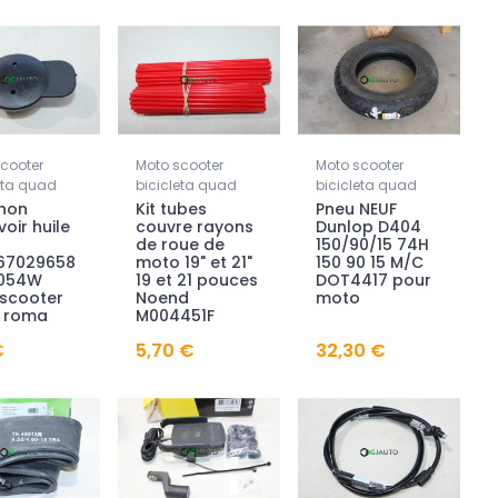
cooter
Moto scooter
Moto scooter
eta quad
bicicleta quad
bicicleta quad
hon
Kit tubes
Pneu NEUF
voir huile
couvre rayons
Dunlop D404
de roue de
150/90/15 74H
67029658
moto 19" et 21"
150 90 15 M/C
1054W
19 et 21 pouces
DOT4417 pour
scooter
Noend
moto
o roma
M004451F
€
5,70 €
32,30 €