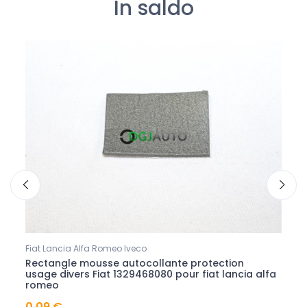
In saldo
Fiat Lancia Alfa Romeo Iveco
Access
0086
Rectangle mousse autocollante protection
Spra
usage divers Fiat 1329468080 pour fiat lancia alfa
Meta
romeo
deso
0,09 €
0,76