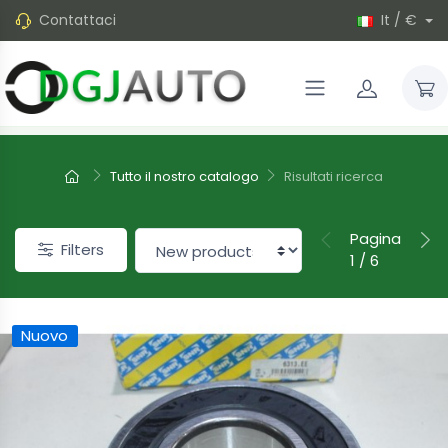
Contattaci
It / €
Tutto il nostro catalogo
Risultati ricerca
Pagina
Filters
1 / 6
Nuovo