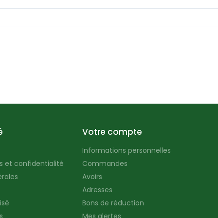
é
Votre compte
Informations personnelles
 et confidentialité
Commandes
rales
Avoirs
Adresses
isé
Bons de réduction
s
Mes alertes