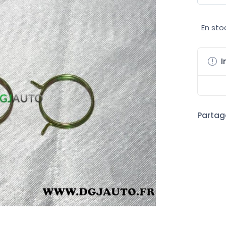
En sto
I
Partage