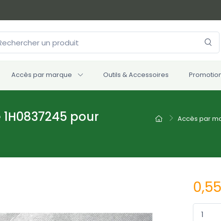
Accès par marque
Outils & Accessoires
Promotio
te 1H0837245 pour
Accès par m
0,5