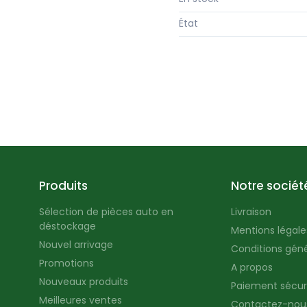
État
Produits
Notre sociét
Sélection de pièces auto en
Livraison
déstockage
Mentions légales
Nouvel arrivage
Conditions géné
Promotions
A propos
Nouveaux produits
Paiement sécur
Meilleures ventes
Contactez-nou