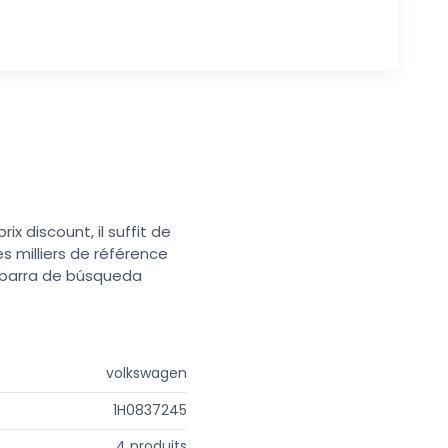
x discount, il suffit de
s milliers de référence
a barra de búsqueda
volkswagen
1H0837245
4 produits