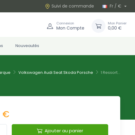
Suivi de commande
Fr / €
Connexion
Mon Panier
Mon Compte
0,00 €
ns
Nouveautés
arque
Volkswagen Audi Seat Skoda Porsche
1 Ressort...
5 €
Ajouter au panier