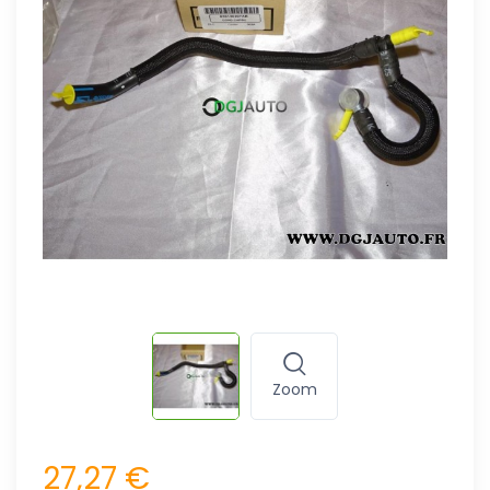
Zoom
27,27 €