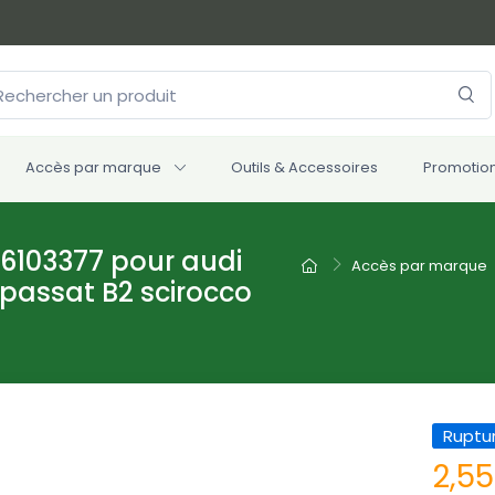
Accès par marque
Outils & Accessoires
Promotio
056103377 pour audi
Accès par marque
passat B2 scirocco
Ruptu
2,5