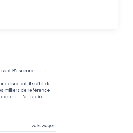
assat B2 scirocco polo
x discount, il suffit de
s milliers de référence
a barra de búsqueda
volkswagen