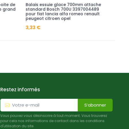
boite de
Balais essuie glace 700mm attache
Rondell
p grand
standard Bosch 700U 3397004489
tringle
pour fiat lancia alfa romeo renault
pour al
peugeot citroen opel
bravo c
3,33 €
0,92 €
Restez informés
S’abonner
Vous pouvez vous désinscrire à tout moment. Vous trouverez
pour cela nos informations de contact dans les conditions
d'utilisation du site.