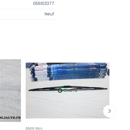
056103377
Neuf
BMW Mini
Fiat Lan