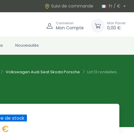
Suivi de commande
Fr / €
Connexion
Mon Panier
Mon Compte
0,00 €
ns
Nouveautés
Volkswagen Audi Seat Skoda Porsche
Lot 13 rondelles...
re de stock
5 €