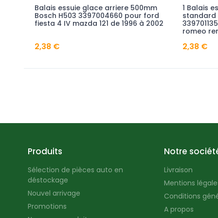
ringle
Balais essuie glace arriere 500mm
1 Balais 
42755
Bosch H503 3397004660 pour ford
standard
ava
fiesta 4 IV mazda 121 de 1996 à 2002
339701135
romeo ren
2,38 €
2,38 €
Produits
Notre sociét
Sélection de pièces auto en
Livraison
déstockage
Mentions légales
Nouvel arrivage
Conditions géné
Promotions
A propos