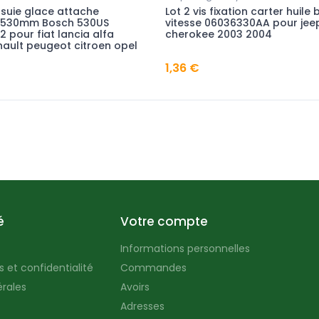
essuie glace attache
Lot 2 vis fixation carter huile 
 530mm Bosch 530US
vitesse 06036330AA pour jee
2 pour fiat lancia alfa
cherokee 2003 2004
ault peugeot citroen opel
1,36 €
é
Votre compte
Informations personnelles
 et confidentialité
Commandes
rales
Avoirs
Adresses