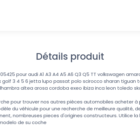
Détails produit
5105425 pour audi A1 A3 A4 A5 A6 Q3 Q5 TT volkswagen amar
 golf 3 4 5 6 jetta lupo passat polo scirocco sharan tiguan
lhambra altea arosa cordoba exeo ibiza inca leon toledo sk
erche pour trouver nos autres pièces automobiles acheter à pri
dèle du véhicule pour une recherche de meilleure qualité, de
nent, nombreuses pieces d'origines constructeurs. Utilice l
 modelo de su coche