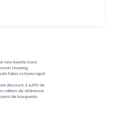
ok new beetle bora
 touran touareg
oda fabia octavia rapid
x discount, il suffit de
s milliers de référence
a barra de búsqueda