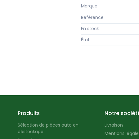
Marque
Référence
En stock
État
Produits
Notre sociét
Sélection de pièces auto en
Livraison
déstockage
Mentions légales