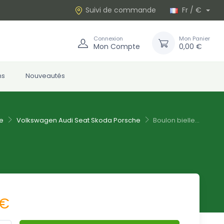
Suivi de commande
Fr / €
Connexion
Mon Panier
Mon Compte
0,00 €
ns
Nouveautés
e
Volkswagen Audi Seat Skoda Porsche
Boulon bielle...
 €