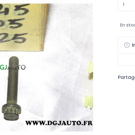
En sto
I
Partage