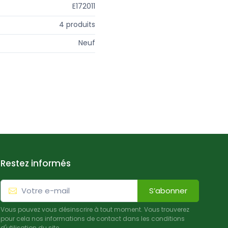
E172011
4 produits
Neuf
Restez informés
S’abonner
Vous pouvez vous désinscrire à tout moment. Vous trouverez
pour cela nos informations de contact dans les conditions
d'utilisation du site.