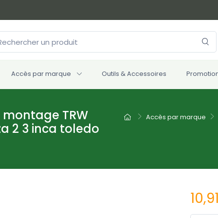
Accès par marque
Outils & Accessoires
Promotio
nt montage TRW
Accès par marque
za 2 3 inca toledo
10,9