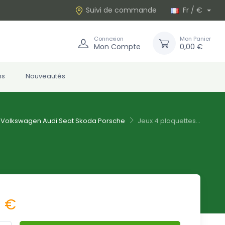
Suivi de commande
Fr / €
Connexion
Mon Panier
Mon Compte
0,00 €
ns
Nouveautés
Volkswagen Audi Seat Skoda Porsche
Jeux 4 plaquettes...
1 €