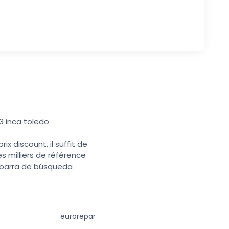
3 inca toledo
x discount, il suffit de
s milliers de référence
a barra de búsqueda
eurorepar