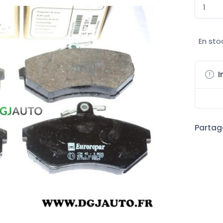
En sto
I
Partage