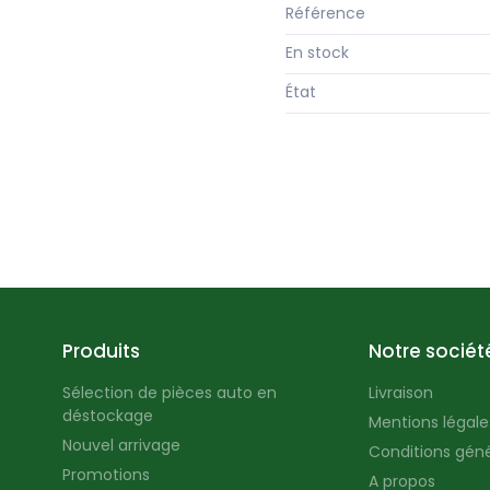
Référence
En stock
État
Produits
Notre sociét
Sélection de pièces auto en
Livraison
déstockage
Mentions légales
Nouvel arrivage
Conditions géné
Promotions
A propos