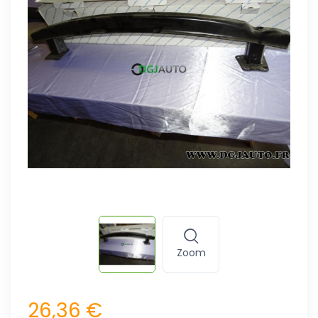
Zoom
26,36 €