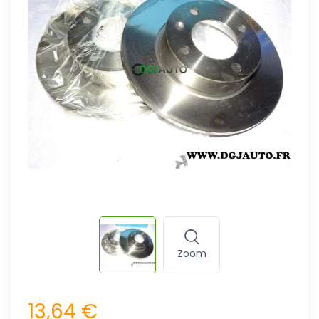
Zoom
13,64 €