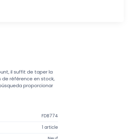
t, il suffit de taper la
s de référence en stock,
e búsqueda proporcionar
FDB774
1 article
Neuf