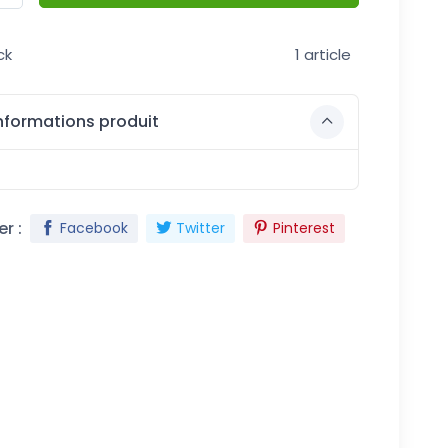
ck
1 article
nformations produit
r :
Facebook
Twitter
Pinterest