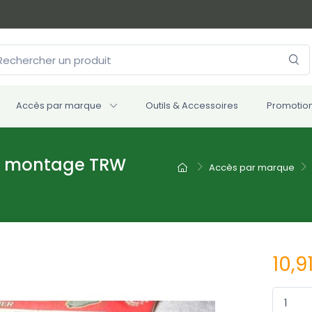
Accès par marque
Outils & Accessoires
Promotio
nt montage TRW
Accès par marque
10,9