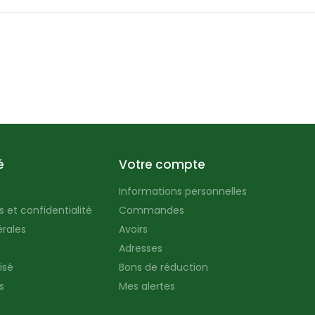
é
Votre compte
Informations personnelles
 et confidentialité
Commandes
rales
Avoirs
Adresses
isé
Bons de réduction
s
Mes alertes