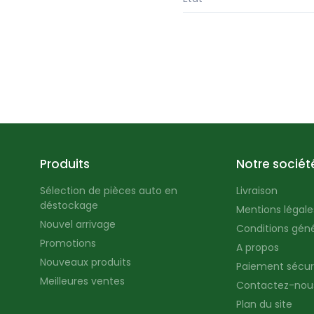
Produits
Notre sociét
Sélection de pièces auto en
Livraison
déstockage
Mentions légales
Nouvel arrivage
Conditions géné
Promotions
A propos
Nouveaux produits
Paiement sécur
Meilleures ventes
Contactez-nou
Plan du site