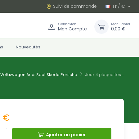
Suivi de commande
Fr / €
Connexion
Mon Panier
Mon Compte
0,00 €
ns
Nouveautés
Volkswagen Audi Seat Skoda Porsche
Jeux 4 plaquettes...
1 €
Ajouter au panier