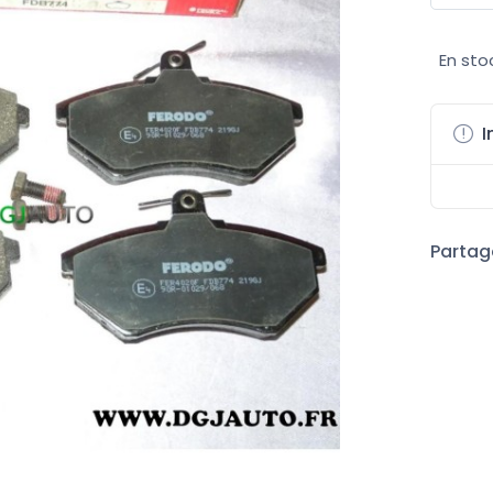
En sto
I
Partage