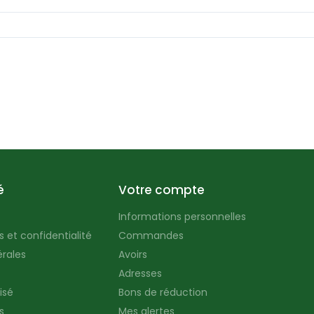
é
Votre compte
Informations personnelles
 et confidentialité
Commandes
rales
Avoirs
Adresses
isé
Bons de réduction
s
Mes alertes