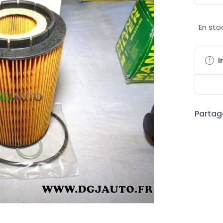
En sto
I
Partage