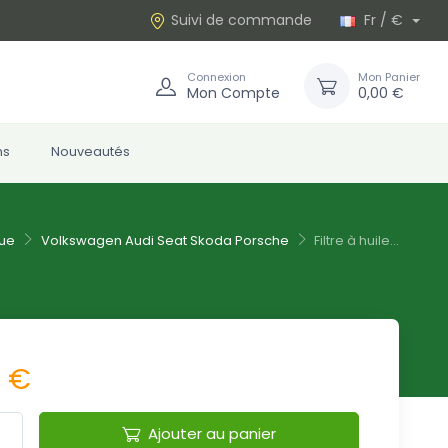
Suivi de commande
Fr / €
Connexion
Mon Panier
Mon Compte
0,00 €
ns
Nouveautés
ue
Volkswagen Audi Seat Skoda Porsche
Filtre à huile...
5 €
Ajouter au panier