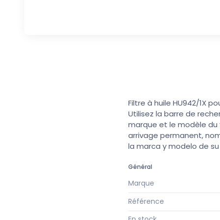
Filtre à huile HU942/1X po
Utilisez la barre de rech
marque et le modèle du v
arrivage permanent, nomb
la marca y modelo de s
Général
Marque
Référence
En stock