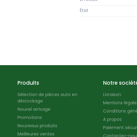
État
Produits
Notre sociét
Sélection de pièces auto en
Livraison
déstockage
Mentions légales
Nouvel arrivage
Conditions géné
Promotions
A propos
Nouveaux produits
Paiement sécur
Meilleures ventes
Contactez-nou