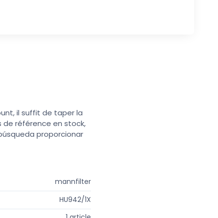
t, il suffit de taper la
s de référence en stock,
e búsqueda proporcionar
mannfilter
HU942/1X
1 article