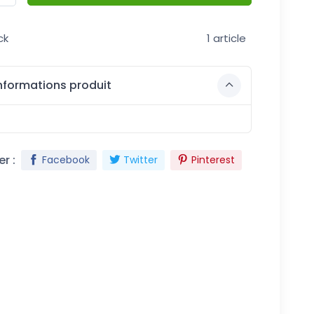
ck
1 article
nformations produit
r :
Facebook
Twitter
Pinterest