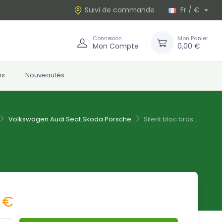
Suivi de commande
Fr / €
Connexion
Mon Panier
Mon Compte
0,00 €
ns
Nouveautés
Volkswagen Audi Seat Skoda Porsche
Silent bloc bras...
 €