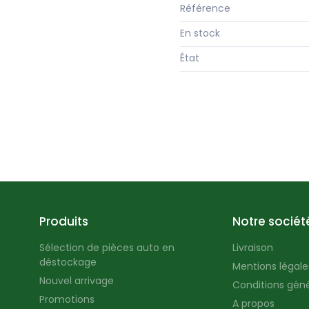
Référence
En stock
État
Produits
Notre sociét
Sélection de pièces auto en
Livraison
déstockage
Mentions légales
Nouvel arrivage
Conditions géné
Promotions
A propos