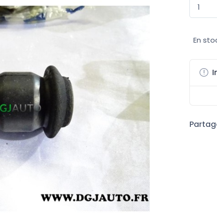
En sto
I
Partage