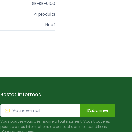
SE-SB-0100
4 produits
Neuf
Restez informés
S’abonner
Vous pouvez vous désinscrire à tout moment. Vous trouverez
pour cela nos informations de contact dans les conditions
d'utilisation du site.