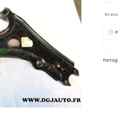
En sto
I
Partage