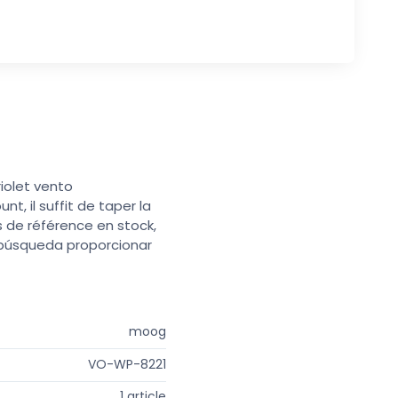
iolet vento
t, il suffit de taper la
s de référence en stock,
e búsqueda proporcionar
moog
VO-WP-8221
1 article