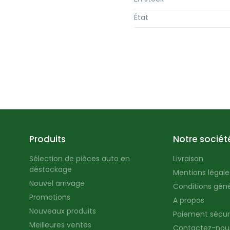
État
Produits
Notre sociét
Sélection de pièces auto en
Livraison
déstockage
Mentions légales
Nouvel arrivage
Conditions géné
Promotions
A propos
Nouveaux produits
Paiement sécur
Meilleures ventes
Contactez-nou