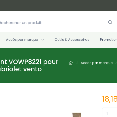
Accès par marque
Outils & Accessoires
Promotio
ant VOWP8221 pour
Accès par marque
briolet vento
18,1