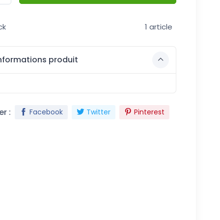
ck
1 article
nformations produit
r :
Facebook
Twitter
Pinterest