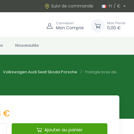
Suivi de commande
Fr / €
Connexion
Mon Panier
Mon Compte
0,00 €
ns
Nouveautés
Volkswagen Audi Seat Skoda Porsche
Triangle bras de...
8 €
Ajouter au panier