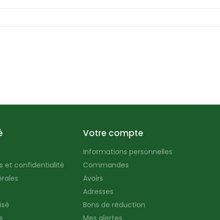
é
Votre compte
Informations personnelles
 et confidentialité
Commandes
rales
Avoirs
Adresses
isé
Bons de réduction
s
Mes alertes