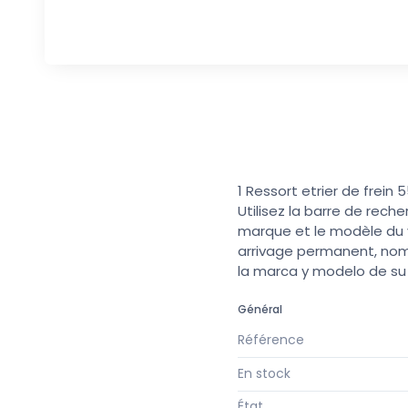
1 Ressort etrier de frein
Utilisez la barre de rech
marque et le modèle du v
arrivage permanent, nomb
la marca y modelo de s
Général
Référence
En stock
État