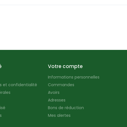
é
Votre compte
Informations personnelles
 et confidentialité
Commandes
rales
Avoirs
Adresses
isé
Bons de réduction
s
Mes alertes