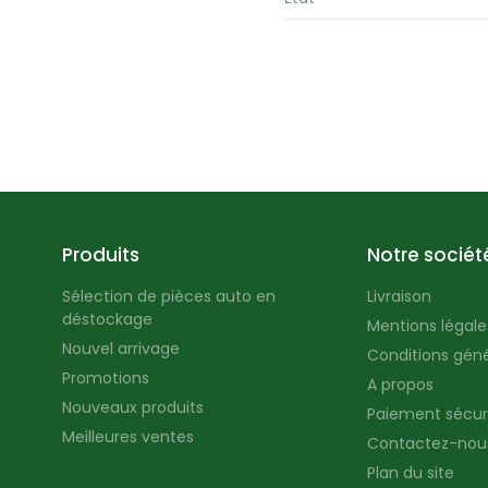
Produits
Notre sociét
Sélection de pièces auto en
Livraison
déstockage
Mentions légales
Nouvel arrivage
Conditions géné
Promotions
A propos
Nouveaux produits
Paiement sécur
Meilleures ventes
Contactez-nou
Plan du site