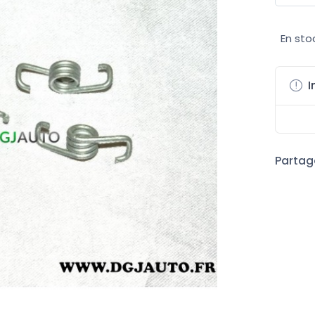
En sto
I
Partage