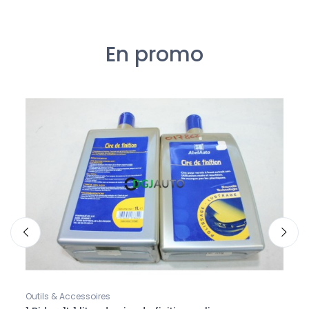
En promo
Outils & Accessoires
BMW M