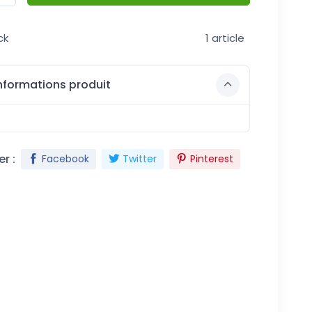
ck
1 article
nformations produit
r :
Facebook
Twitter
Pinterest