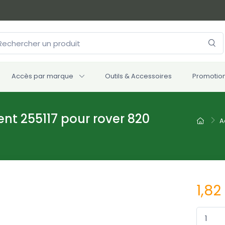
Accès par marque
Outils & Accessoires
Promotio
nt 255117 pour rover 820
A
1,82