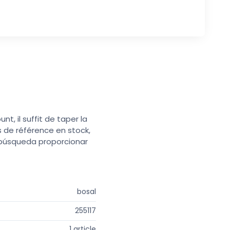
t, il suffit de taper la
s de référence en stock,
e búsqueda proporcionar
bosal
255117
1 article