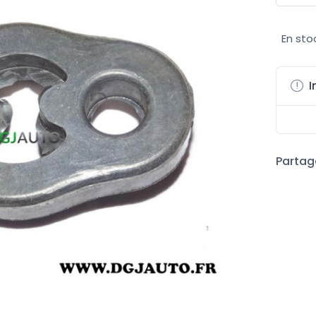
En sto
I
Partage