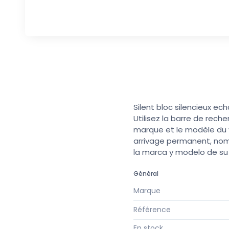
Silent bloc silencieux e
Utilisez la barre de rech
marque et le modèle du v
arrivage permanent, nomb
la marca y modelo de s
Général
Marque
Référence
En stock