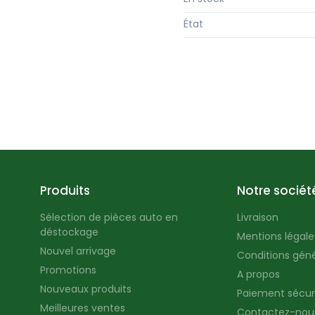
État
Produits
Notre sociét
Sélection de pièces auto en
Livraison
déstockage
Mentions légales
Nouvel arrivage
Conditions géné
Promotions
A propos
Nouveaux produits
Paiement sécur
Meilleures ventes
Contactez-nou