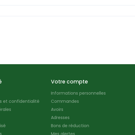
é
Votre compte
Informations personnelles
 et confidentialité
Commandes
rales
Avoirs
Adresses
isé
Bons de réduction
s
Mes alertes