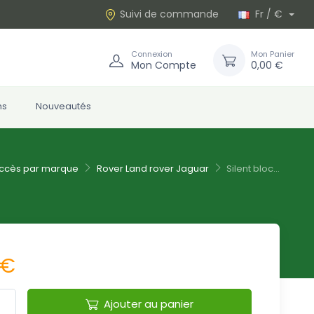
Suivi de commande
Fr / €
Connexion
Mon Panier
Mon Compte
0,00 €
ns
Nouveautés
ccès par marque
Rover Land rover Jaguar
Silent bloc...
 €
Ajouter au panier