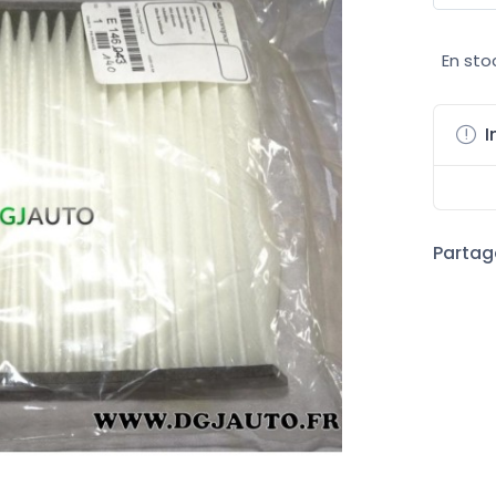
En sto
I
Partage