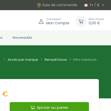
Suivi de commande
Fr / €
Connexion
Mon Panier
Mon Compte
0,00 €
ns
Nouveautés
Accès par marque
Renault Dacia
Filtre habitacle...
4 €
Ajouter au panier