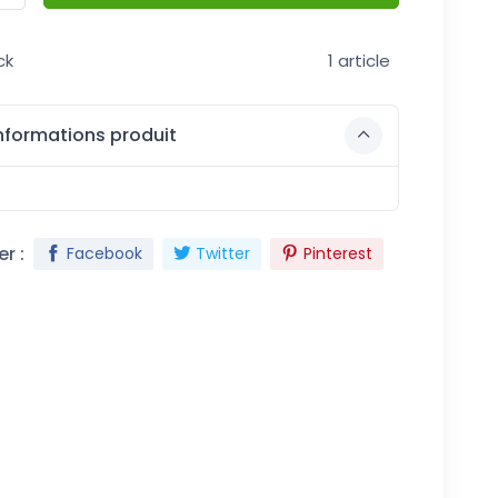
ck
1 article
nformations produit
r :
Facebook
Twitter
Pinterest