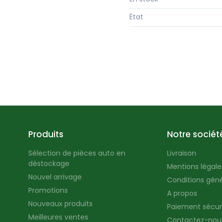
État
Produits
Notre sociét
Sélection de pièces auto en
Livraison
déstockage
Mentions légales
Nouvel arrivage
Conditions géné
Promotions
A propos
Nouveaux produits
Paiement sécur
Meilleures ventes
Contactez-nou