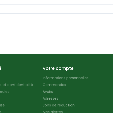
é
Votre compte
Informations personnelles
 et confidentialité
Commandes
rales
Avoirs
Adresses
isé
Bons de réduction
s
Mes alertes