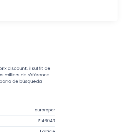
x discount, il suffit de
s milliers de référence
a barra de búsqueda
eurorepar
E146043
1 article