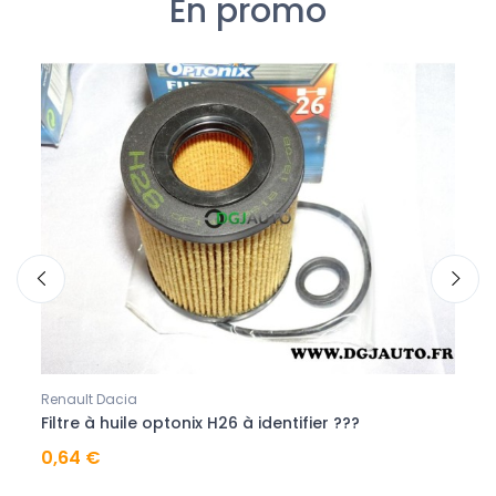
En promo
Renault Dacia
Renau
Filtre à huile optonix H26 à identifier ???
Filtr
0,64 €
0,64