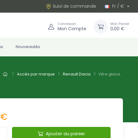
Suivi de commande
Fr / €
Connexion
Mon Panier
Mon Compte
0,00 €
ns
Nouveautés
Accès par marque
Renault Dacia
Vitre glace...
 €
Ajouter au panier