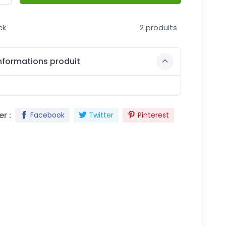
ck
2 produits
nformations produit
r :
Facebook
Twitter
Pinterest