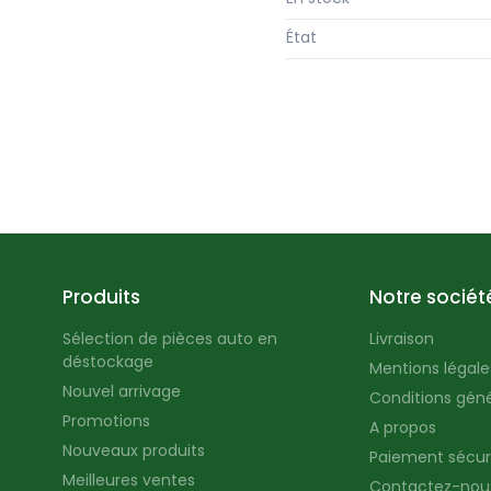
État
Produits
Notre sociét
Sélection de pièces auto en
Livraison
déstockage
Mentions légales
Nouvel arrivage
Conditions géné
Promotions
A propos
Nouveaux produits
Paiement sécur
Meilleures ventes
Contactez-nou