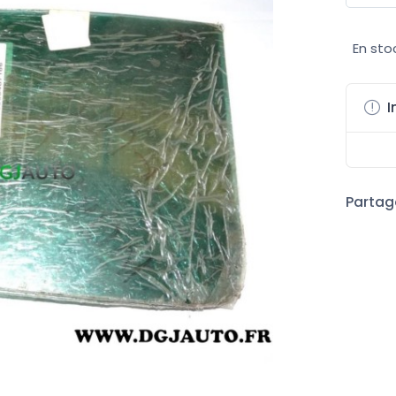
En sto
I
Partage