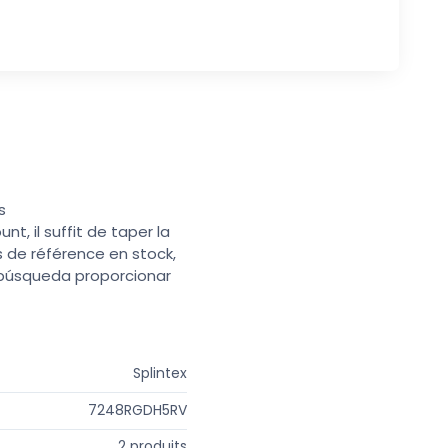
s
t, il suffit de taper la
s de référence en stock,
e búsqueda proporcionar
Splintex
7248RGDH5RV
2 produits