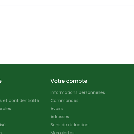
é
Votre compte
Informations personnelles
 et confidentialité
Commandes
rales
Avoirs
Adresses
isé
Bons de réduction
s
Mes alertes