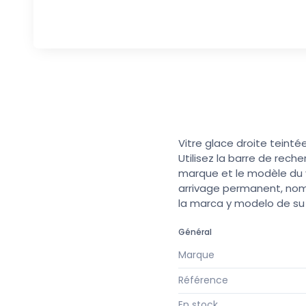
Vitre glace droite teinté
Utilisez la barre de rech
marque et le modèle du v
arrivage permanent, nomb
la marca y modelo de s
Général
Marque
Référence
En stock