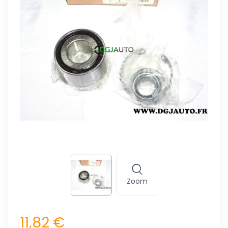
Zoom
11,82 €