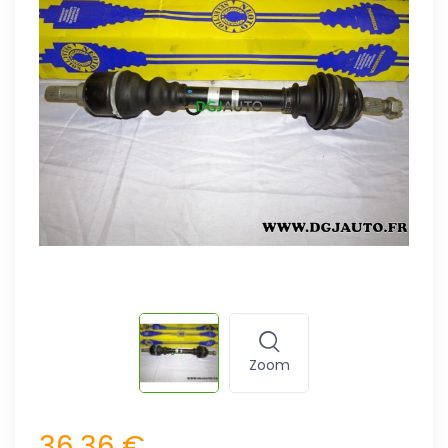
Zoom
36,36 €