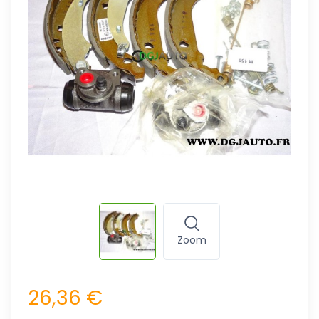
Zoom
26,36 €