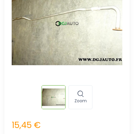
Zoom
15,45 €