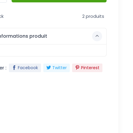
ck
2 produits
nformations produit
r :
Facebook
Twitter
Pinterest