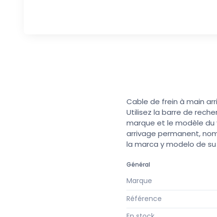
Cable de frein à main ar
Utilisez la barre de rech
marque et le modèle du v
arrivage permanent, nomb
la marca y modelo de s
Général
Marque
Référence
En stock