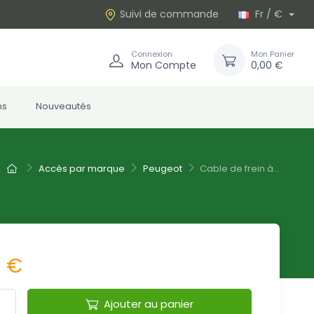
Suivi de commande
Fr / €
Connexion
Mon Panier
Mon Compte
0,00 €
ns
Nouveautés
Accès par marque
Peugeot
Cable de frein à...
6 €
Ajouter au panier