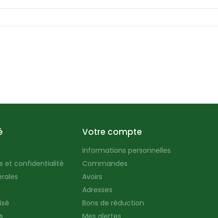
é
Votre compte
Informations personnelles
 et confidentialité
Commandes
rales
Avoirs
Adresses
isé
Bons de réduction
s
Mes alertes