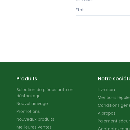
État
Produits
Notre sociét
Sélection de pièces auto en
Livraison
déstockage
Mentions légales
Nouvel arrivage
Conditions géné
Promotions
A propos
Nouveaux produits
Paiement sécur
Meilleures ventes
Contactez-nou