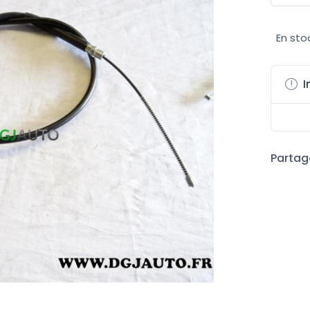
En sto
I
Partage