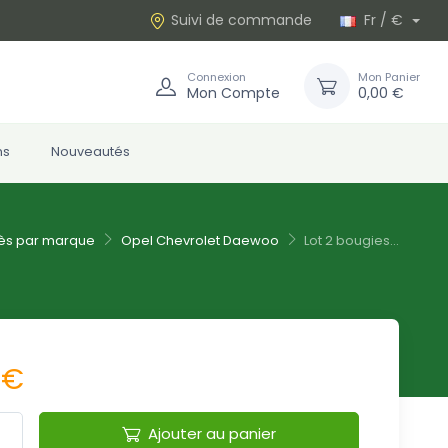
Suivi de commande
Fr / €
Connexion
Mon Panier
Mon Compte
0,00 €
ns
Nouveautés
ès par marque
Opel Chevrolet Daewoo
Lot 2 bougies...
 €
Ajouter au panier