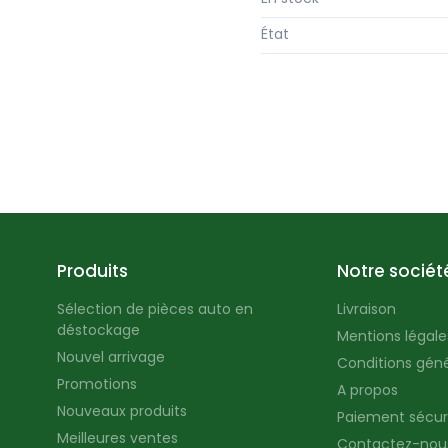
État
Produits
Notre sociét
Sélection de pièces auto en
Livraison
déstockage
Mentions légales
Nouvel arrivage
Conditions géné
Promotions
A propos
Nouveaux produits
Paiement sécur
Meilleures ventes
Contactez-nou