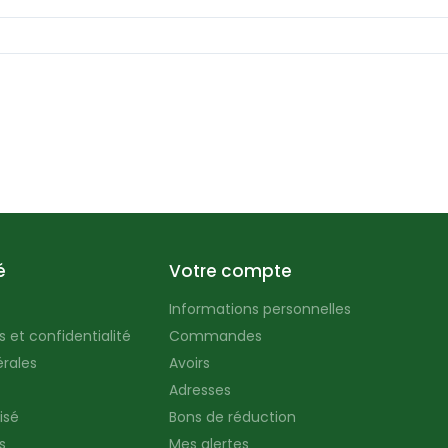
é
Votre compte
Informations personnelles
 et confidentialité
Commandes
rales
Avoirs
Adresses
isé
Bons de réduction
s
Mes alertes