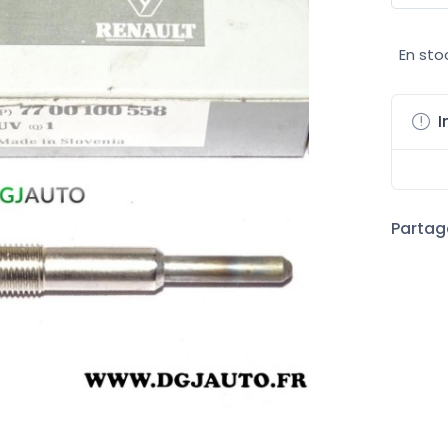
En sto
I
Partage