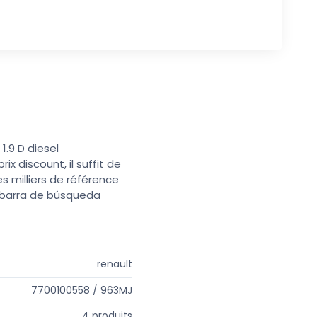
1.9 D diesel
x discount, il suffit de
s milliers de référence
a barra de búsqueda
renault
7700100558 / 963MJ
4 produits