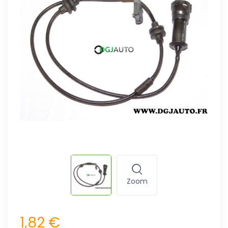
Zoom
1,82 €