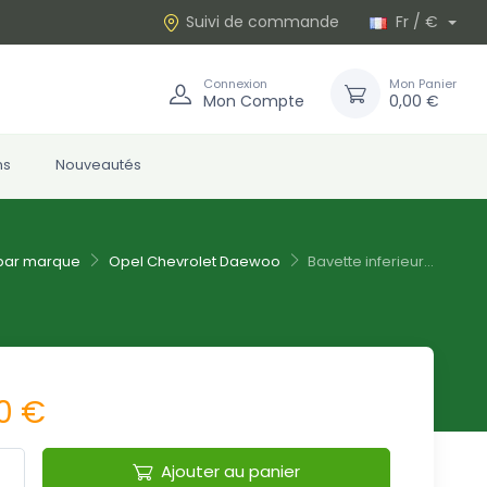
Suivi de commande
Fr / €
Connexion
Mon Panier
Mon Compte
0,00 €
ns
Nouveautés
par marque
Opel Chevrolet Daewoo
Bavette inferieur...
0 €
Ajouter au panier