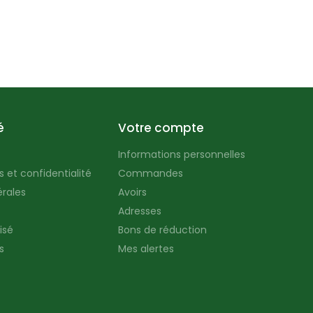
é
Votre compte
Informations personnelles
 et confidentialité
Commandes
rales
Avoirs
Adresses
isé
Bons de réduction
s
Mes alertes