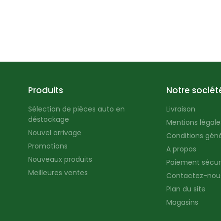
Produits
Notre sociét
Sélection de pièces auto en
Livraison
déstockage
Mentions légales
Nouvel arrivage
Conditions géné
Promotions
A propos
Nouveaux produits
Paiement sécur
Meilleures ventes
Contactez-nou
Plan du site
Magasins