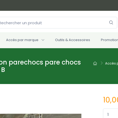
Accès par marque
Outils & Accessoires
Promotio
ion parechocs pare chocs
Accès 
 B
10,0