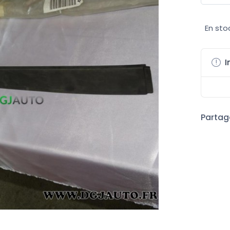
En sto
I
Partage