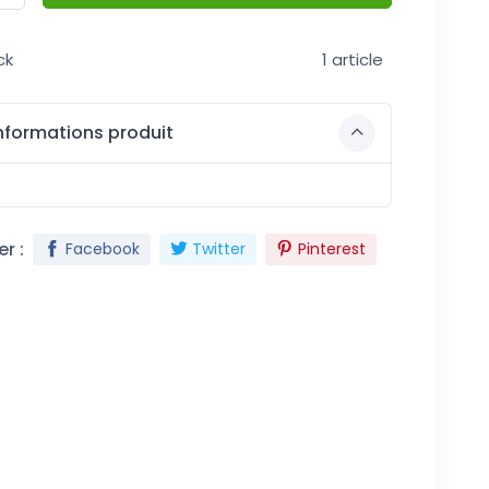
ck
1 article
nformations produit
r :
Facebook
Twitter
Pinterest