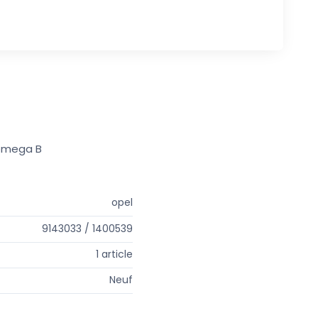
 omega B
opel
9143033 / 1400539
1 article
Neuf