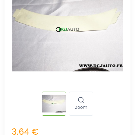
Zoom
3,64 €