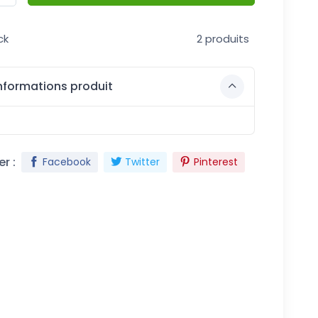
ck
2 produits
nformations produit
r :
Facebook
Twitter
Pinterest