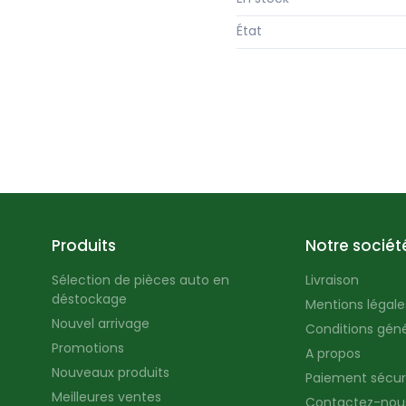
État
Produits
Notre sociét
Sélection de pièces auto en
Livraison
déstockage
Mentions légales
Nouvel arrivage
Conditions géné
Promotions
A propos
Nouveaux produits
Paiement sécur
Meilleures ventes
Contactez-nou