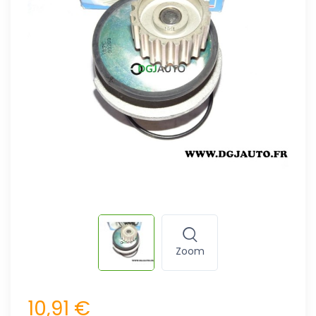
Zoom
10,91 €