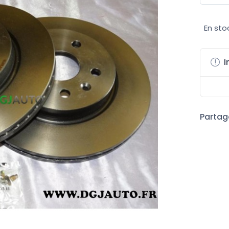
En sto
I
Partage