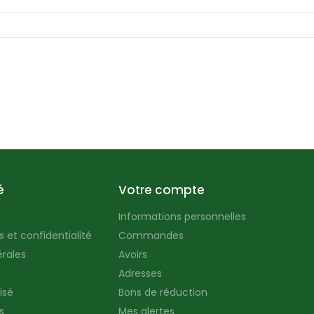
é
Votre compte
Informations personnelles
 et confidentialité
Commandes
rales
Avoirs
Adresses
isé
Bons de réduction
s
Mes alertes