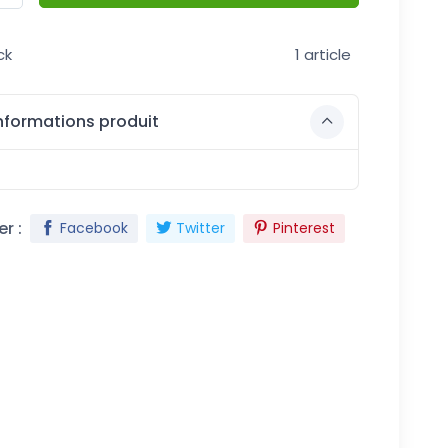
ck
1 article
nformations produit
r :
Facebook
Twitter
Pinterest