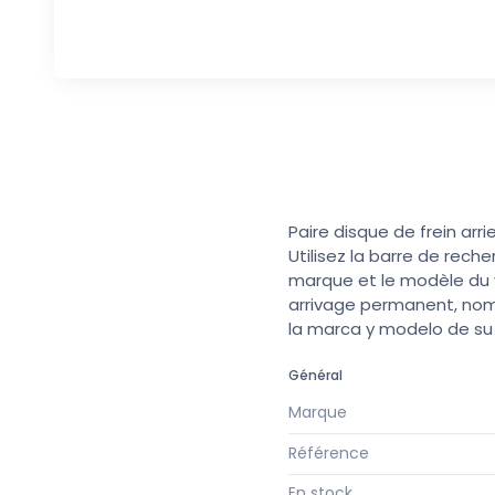
Paire disque de frein arr
Utilisez la barre de rech
marque et le modèle du v
arrivage permanent, nomb
la marca y modelo de s
Général
Marque
Référence
En stock