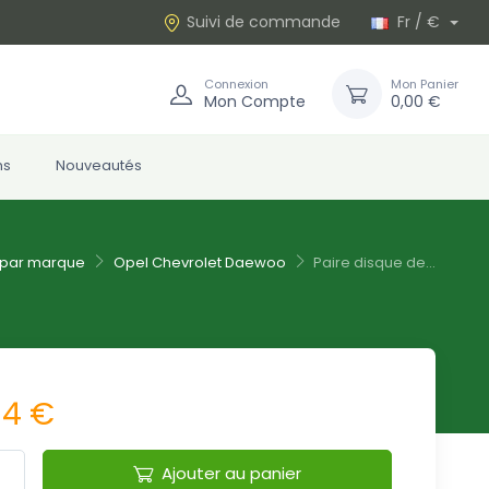
Suivi de commande
Fr / €
Connexion
Mon Panier
Mon Compte
0,00 €
ns
Nouveautés
 par marque
Opel Chevrolet Daewoo
Paire disque de...
64 €
Ajouter au panier