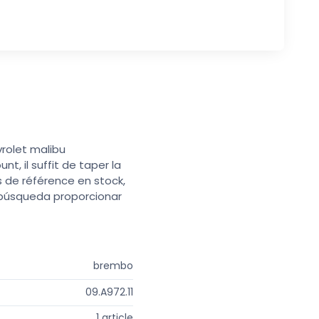
vrolet malibu
t, il suffit de taper la
s de référence en stock,
e búsqueda proporcionar
brembo
09.A972.11
1 article