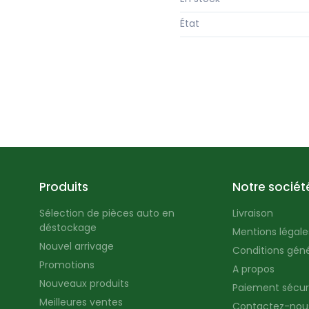
État
Produits
Notre sociét
Sélection de pièces auto en
Livraison
déstockage
Mentions légales
Nouvel arrivage
Conditions géné
Promotions
A propos
Nouveaux produits
Paiement sécur
Meilleures ventes
Contactez-nou