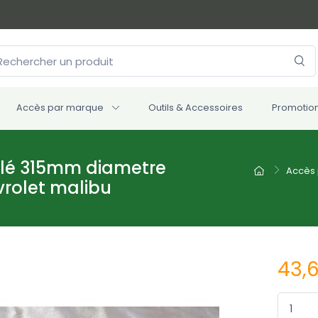
Accès par marque
Outils & Accessoires
Promotio
ntilé 315mm diametre
Accès
vrolet malibu
43,