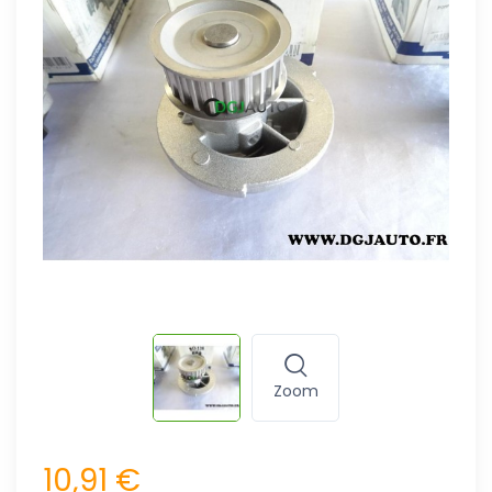
Zoom
10,91 €