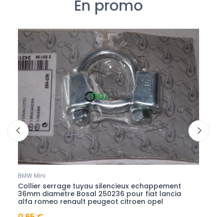
En promo
BMW Mini
Outils
ue
Collier serrage tuyau silencieux echappement
1 Ca
36mm diametre Bosal 250236 pour fiat lancia
UA-L
alfa romeo renault peugeot citroen opel
ipad 
0,65 €
2,29