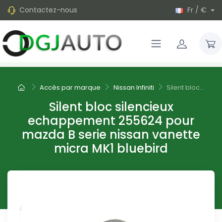
Contactez-nous
Fr / €
Accès par marque
Nissan Infiniti
Silent bloc...
Silent bloc silencieux
echappement 255624 pour
mazda B serie nissan vanette
micra MK1 bluebird