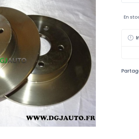
En sto
I
Partage