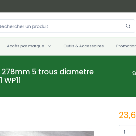
Accès par marque
Outils & Accessoires
Promotio
ein 278mm 5 trous diametre
1 WP11
23,