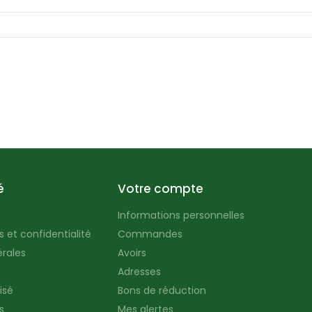
é
Votre compte
Informations personnelles
 et confidentialité
Commandes
rales
Avoirs
Adresses
isé
Bons de réduction
s
Mes alertes