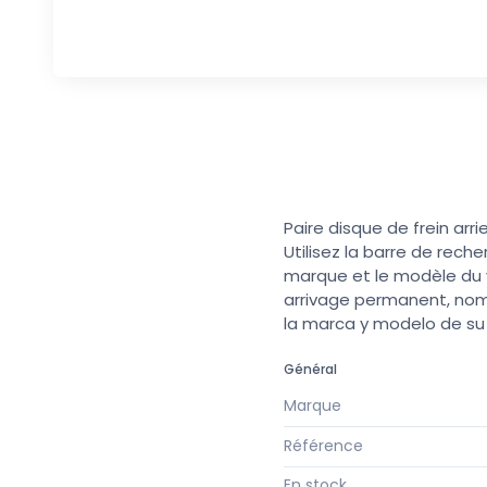
Paire disque de frein arr
Utilisez la barre de rech
marque et le modèle du v
arrivage permanent, nomb
la marca y modelo de s
Général
Marque
Référence
En stock