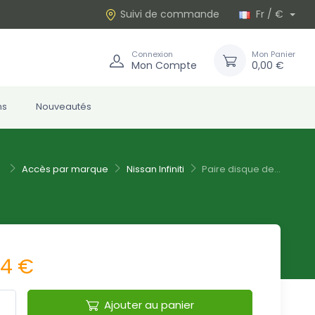
Suivi de commande
Fr / €
Connexion
Mon Panier
Mon Compte
0,00 €
ns
Nouveautés
Accès par marque
Nissan Infiniti
Paire disque de...
64 €
Ajouter au panier