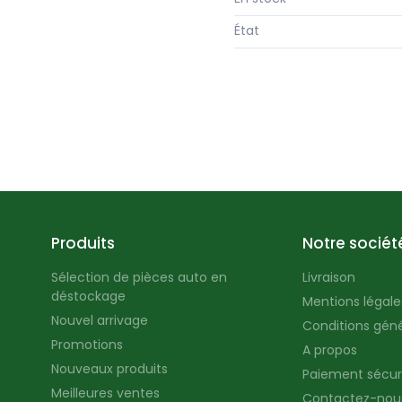
État
Produits
Notre sociét
Sélection de pièces auto en
Livraison
déstockage
Mentions légales
Nouvel arrivage
Conditions géné
Promotions
A propos
Nouveaux produits
Paiement sécur
Meilleures ventes
Contactez-nou