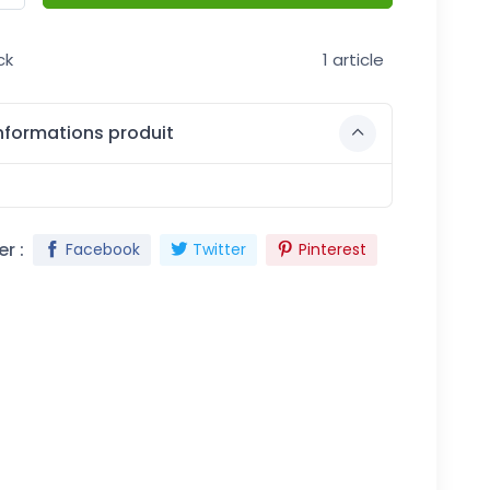
ck
1 article
nformations produit
r :
Facebook
Twitter
Pinterest