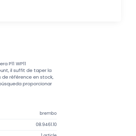
era P11 WP11
t, il suffit de taper la
s de référence en stock,
e búsqueda proporcionar
brembo
08.9461.10
1 article