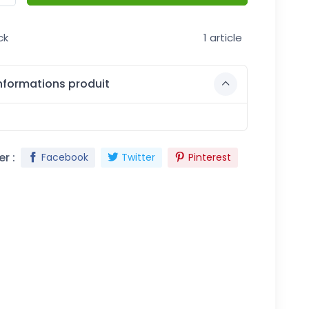
ck
1 article
nformations produit
r :
Facebook
Twitter
Pinterest