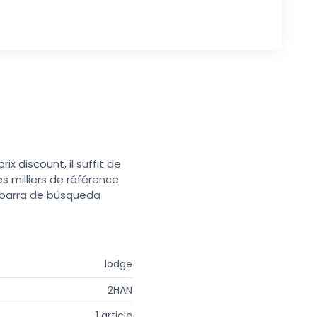
x discount, il suffit de
s milliers de référence
a barra de búsqueda
lodge
2HAN
1 article