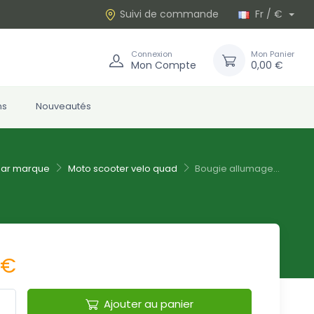
Suivi de commande
Fr / €
Connexion
Mon Panier
Mon Compte
0,00 €
ns
Nouveautés
par marque
Moto scooter velo quad
Bougie allumage...
 €
Ajouter au panier