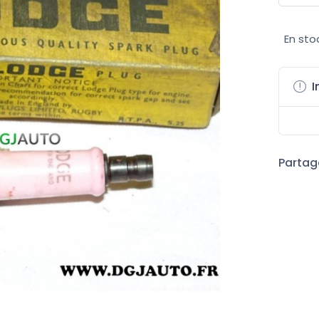
En sto
I
Partage