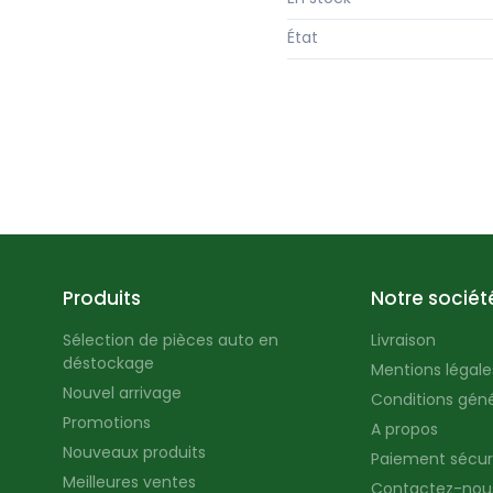
État
Produits
Notre sociét
Sélection de pièces auto en
Livraison
déstockage
Mentions légales
Nouvel arrivage
Conditions géné
Promotions
A propos
Nouveaux produits
Paiement sécur
Meilleures ventes
Contactez-nou