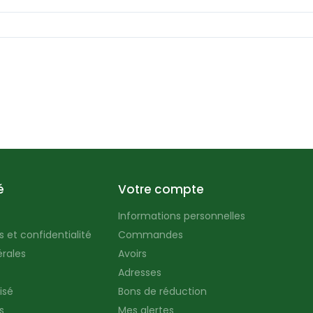
é
Votre compte
Informations personnelles
 et confidentialité
Commandes
rales
Avoirs
Adresses
isé
Bons de réduction
s
Mes alertes