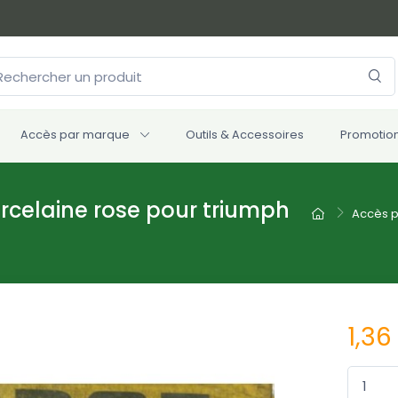
Accès par marque
Outils & Accessoires
Promotio
celaine rose pour triumph
Accès 
1,36